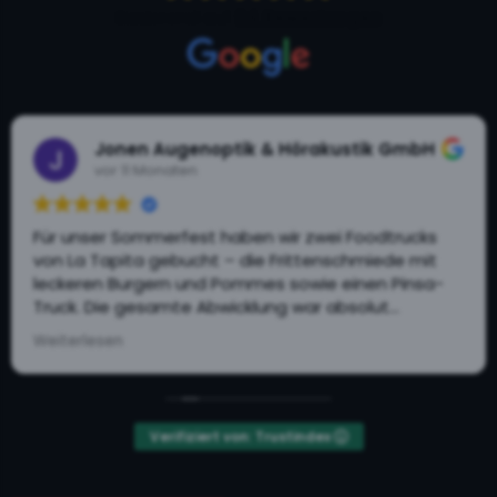
Basierend auf
64 Bewertungen
Jonen Augenoptik & Hörakustik GmbH
vor 11 Monaten
Für unser Sommerfest haben wir zwei Foodtrucks
von La Tapita gebucht – die Frittenschmiede mit
leckeren Burgern und Pommes sowie einen Pinsa-
Truck. Die gesamte Abwicklung war absolut
professionell, zuverlässig und unkompliziert. Alles lief
Weiterlesen
genau so, wie zuvor besprochen. Das Essen kam bei
unseren Gästen durchweg sehr gut an – sowohl die
Burger und Pommes als auch die Pinsas wurden in
höchsten Tönen gelobt. Unsere Gäste waren
Verifiziert von: Trustindex
begeistert, satt und glücklich. Vielen Dank an das
Team von La Tapita für die tolle Unterstützung – wir
empfehlen euch sehr gerne weiter!