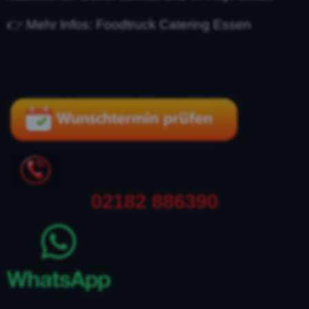
👉 Mehr Infos: Foodtruck Catering Essen
02182 886390