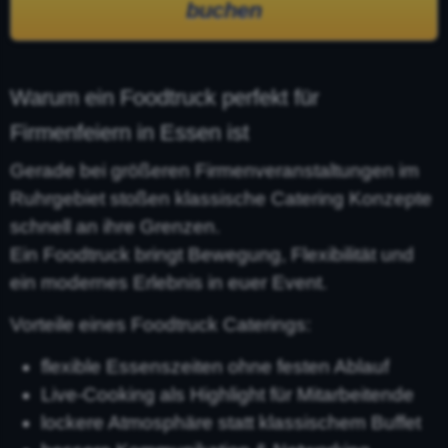
buchen
Warum ein Foodtruck perfekt für
Firmenfeiern in Essen ist
Gerade bei größeren Firmenveranstaltungen im
Ruhrgebiet stoßen klassische Catering Konzepte
schnell an ihre Grenzen.
Ein Foodtruck bringt Bewegung, Flexibilität und
ein modernes Erlebnis in euer Event.
Vorteile eines Foodtruck Caterings:
flexible Essenszeiten ohne festen Ablauf
Live-Cooking als Highlight für Mitarbeitende
lockere Atmosphäre statt klassischem Buffet