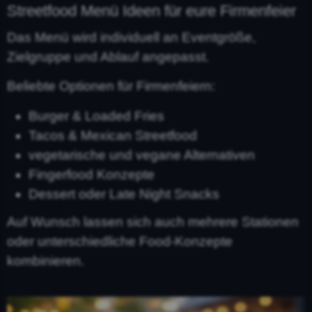
Streetfood Menü Ideen für eure Firmenfeier
Das Menü wird individuell an Eventgröße,
Zielgruppe und Ablauf angepasst.
Beliebte Optionen für Firmenfeiern:
Burger & Loaded Fries
Tacos & Mexican Streetfood
vegetarische und vegane Alternativen
Fingerfood Konzepte
Dessert oder Late Night Snacks
Auf Wunsch lassen sich auch mehrere Stationen
oder unterschiedliche Food-Konzepte
kombinieren.