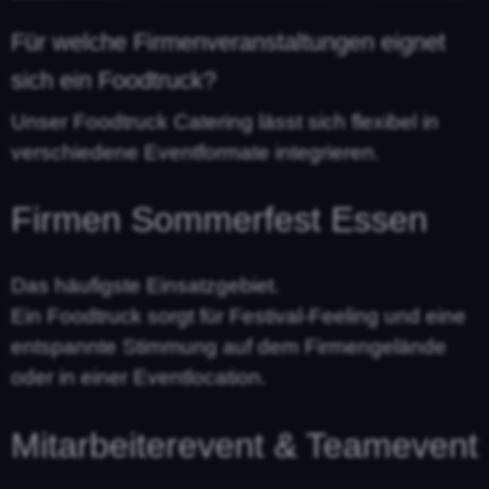
Für welche Firmenveranstaltungen eignet
sich ein Foodtruck?
Unser Foodtruck Catering lässt sich flexibel in
verschiedene Eventformate integrieren.
Firmen Sommerfest Essen
Das häufigste Einsatzgebiet.
Ein Foodtruck sorgt für Festival-Feeling und eine
entspannte Stimmung auf dem Firmengelände
oder in einer Eventlocation.
Mitarbeiterevent & Teamevent