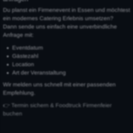
Du planst ein Firmenevent in Essen und möchtest
ein modernes Catering Erlebnis umsetzen?
Dann sende uns einfach eine unverbindliche
Anfrage mit:
Eventdatum
Gästezahl
Location
Art der Veranstaltung
Wir melden uns schnell mit einer passenden
Empfehlung.
👉 Termin sichern & Foodtruck Firmenfeier
buchen