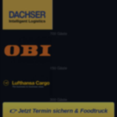
700 Gäste
150 Gäste
300 Gäste
👉 Jetzt Termin sichern & Foodtruck