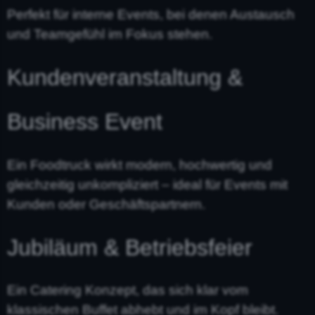
Perfekt für interne Events, bei denen Austausch
und Teamgefühl im Fokus stehen.
Kundenveranstaltung &
Business Event
Ein Foodtruck wirkt modern, hochwertig und
gleichzeitig unkompliziert – ideal für Events mit
Kunden oder Geschäftspartnern.
Jubiläum & Betriebsfeier
Ein Catering Konzept, das sich klar vom
klassischen Buffet abhebt und im Kopf bleibt.