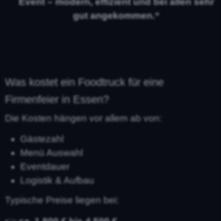
Event – modern, effizient und bei allen sehr
gut angekommen.“
Was kostet ein Foodtruck für eine
Firmenfeier in Essen?
Die Kosten hängen vor allem ab von:
Gästezahl
Menü Auswahl
Eventdauer
Logistik & Aufbau
Typische Preise liegen bei: