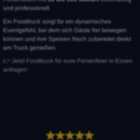
und professionell.
Ein Foodtruck sorgt für ein dynamisches
Eventgefühl, bei dem sich Gäste frei bewegen
können und ihre Speisen frisch zubereitet direkt
am Truck genießen.
👉 Jetzt Foodtruck für eure Firmenfeier in Essen
anfragen
AUSGEZEICHNET