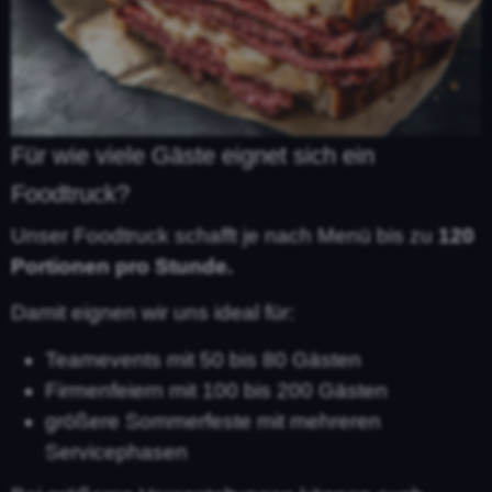
Für wie viele Gäste eignet sich ein
Foodtruck?
Unser Foodtruck schafft je nach Menü bis zu
120
Portionen pro Stunde.
Damit eignen wir uns ideal für:
Teamevents mit 50 bis 80 Gästen
Firmenfeiern mit 100 bis 200 Gästen
größere Sommerfeste mit mehreren
Servicephasen