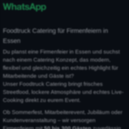
Foodtruck Catering für Firmenfeiern in
Essen
Du planst eine Firmenfeier in Essen und suchst
nach einem Catering Konzept, das modern,
flexibel und gleichzeitig ein echtes Highlight für
Mitarbeitende und Gäste ist?
Unser Foodtruck Catering bringt frisches
Streetfood, lockere Atmosphäre und echtes Live-
Cooking direkt zu eurem Event.
Ob Sommerfest, Mitarbeiterevent, Jubiläum oder
Kundenveranstaltung – wir versorgen
Firmenfeiern mit
50 bis 300 Gästen
zuverlässig