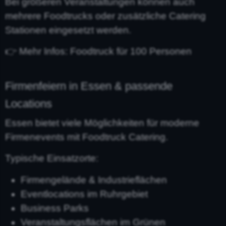
Bei größeren Veranstaltungen können auch
mehrere Foodtrucks oder zusätzliche Catering
Stationen eingesetzt werden.
👉 Mehr Infos: Foodtruck für 100 Personen
Firmenfeiern in Essen & passende
Locations
Essen bietet viele Möglichkeiten für moderne
Firmenevents mit Foodtruck Catering.
Typische Einsatzorte:
Firmengelände & Industrieflächen
Eventlocations im Ruhrgebiet
Business Parks
Veranstaltungsflächen im Grünen